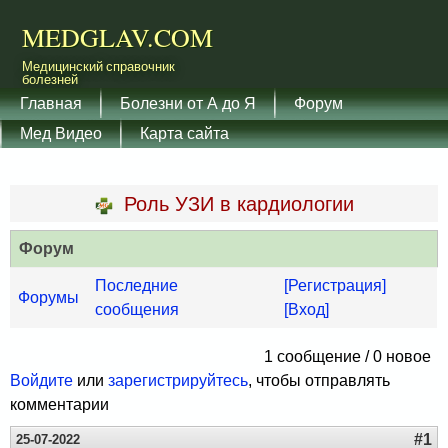
Перейти к основному
MEDGLAV.COM
содержанию
Медицинский справочник
болезней
Главное меню
Главная
Болезни от А до Я
Форум
Мед Видео
Карта сайта
Роль УЗИ в кардиологии
Форум
Последние
[Регистрация]
Форумы
сообщения
[Вход]
1 сообщение / 0 новое
Войдите
или
зарегистрируйтесь
, чтобы отправлять
комментарии
#1
25-07-2022