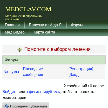
Перейти к основному
MEDGLAV.COM
содержанию
Медицинский справочник
болезней
Главное меню
Главная
Болезни от А до Я
Форум
Мед Видео
Карта сайта
Помогите с выбором лечения
Форум
Последние
[Регистрация]
Форумы
сообщения
[Вход]
2 сообщений / 0 новое
Войдите
или
зарегистрируйтесь
, чтобы отправлять
комментарии
Последняя публикация